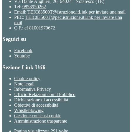
Via Dante Alighieri, 26, 64024 - Notaresco (TE)
Tel:
0858950262
Email:
TEIC83500T@istruzione.it
Link per inviare una mail
PEC:
TEIC83500T@pec.istruzione.it
Link per inviare una
mail
C.F.: cf 81001970672
Seguici su
Facebook
Youtube
Sezione Link Utili
Cookie policy
Note legali
Informativa Privacy
Ufficio Relazioni con il Pubblico
Dichiarazione di accessibilità
Obiettivi di accessibilità
Whistleblowing
Gestione consensi cookie
Amministrazione trasparente
Pagina visualizzata
291
volte