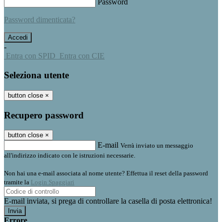
Password
Password dimenticata?
-
Entra con SPID
Entra con CIE
Seleziona utente
button close
×
Recupero password
button close
×
E-mail
Verrà inviato un messaggio
all'indirizzo indicato con le istruzioni necessarie.
Non hai una e-mail associata al nome utente? Effettua il reset della password
tramite la
Login Spaggiari
E-mail inviata, si prega di controllare la casella di posta elettronica!
Errore