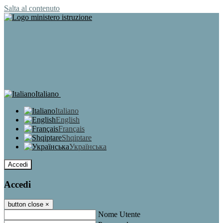
Salta al contenuto
Italiano
Italiano
English
Français
Shqiptare
Українська
Accedi
Accedi
button close
×
Nome Utente