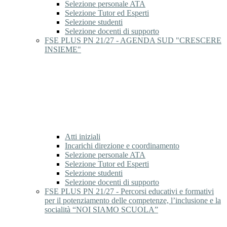
Selezione personale ATA
Selezione Tutor ed Esperti
Selezione studenti
Selezione docenti di supporto
FSE PLUS PN 21/27 - AGENDA SUD "CRESCERE
INSIEME"
Atti iniziali
Incarichi direzione e coordinamento
Selezione personale ATA
Selezione Tutor ed Esperti
Selezione studenti
Selezione docenti di supporto
FSE PLUS PN 21/27 - Percorsi educativi e formativi
per il potenziamento delle competenze, l’inclusione e la
socialità “NOI SIAMO SCUOLA”