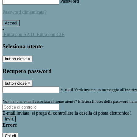
Password
Password dimenticata?
-
Entra con SPID
Entra con CIE
Seleziona utente
button close
×
Recupero password
button close
×
E-mail
Verrà inviato un messaggio all'indirizz
Non hai una e-mail associata al nome utente? Effettua il reset della password tram
E-mail inviata, si prega di controllare la casella di posta elettronica!
Errore
Chiudi