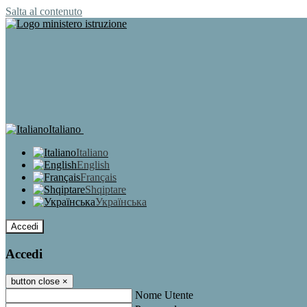
Salta al contenuto
Italiano
Italiano
English
Français
Shqiptare
Українська
Accedi
Accedi
button close
×
Nome Utente