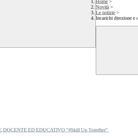
Home
>
Novità
>
Le notizie
>
Incarichi direzione e
 DOCENTE ED EDUCATIVO "#Skill Up Together"