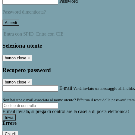
Password
Password dimenticata?
-
Entra con SPID
Entra con CIE
Seleziona utente
button close
×
Recupero password
button close
×
E-mail
Verrà inviato un messaggio all'indirizz
Non hai una e-mail associata al nome utente? Effettua il reset della password tram
E-mail inviata, si prega di controllare la casella di posta elettronica!
Errore
Chiudi