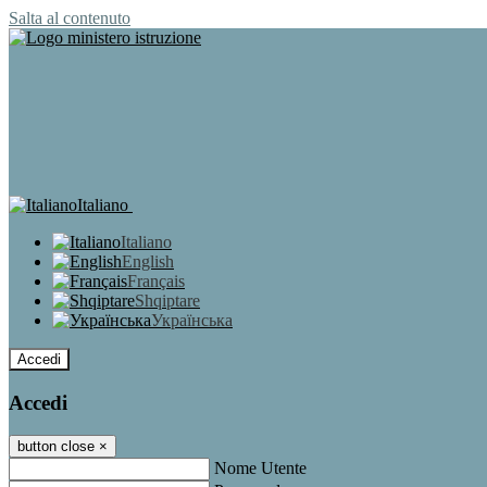
Salta al contenuto
Italiano
Italiano
English
Français
Shqiptare
Українська
Accedi
Accedi
button close
×
Nome Utente