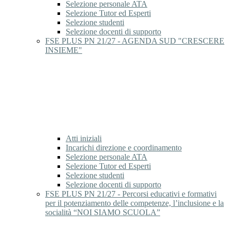
Selezione personale ATA
Selezione Tutor ed Esperti
Selezione studenti
Selezione docenti di supporto
FSE PLUS PN 21/27 - AGENDA SUD "CRESCERE
INSIEME"
Atti iniziali
Incarichi direzione e coordinamento
Selezione personale ATA
Selezione Tutor ed Esperti
Selezione studenti
Selezione docenti di supporto
FSE PLUS PN 21/27 - Percorsi educativi e formativi
per il potenziamento delle competenze, l’inclusione e la
socialità “NOI SIAMO SCUOLA”