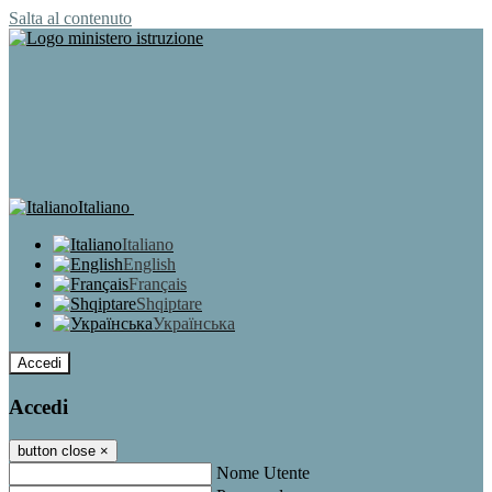
Salta al contenuto
Italiano
Italiano
English
Français
Shqiptare
Українська
Accedi
Accedi
button close
×
Nome Utente