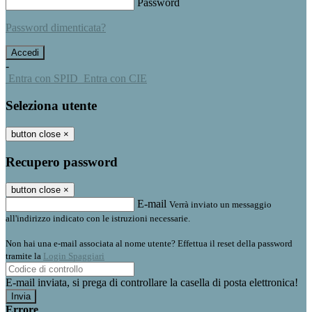
Password
Password dimenticata?
-
Entra con SPID
Entra con CIE
Seleziona utente
button close
×
Recupero password
button close
×
E-mail
Verrà inviato un messaggio
all'indirizzo indicato con le istruzioni necessarie.
Non hai una e-mail associata al nome utente? Effettua il reset della password
tramite la
Login Spaggiari
E-mail inviata, si prega di controllare la casella di posta elettronica!
Errore