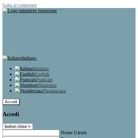
Salta al contenuto
Italiano
Italiano
English
Français
Shqiptare
Українська
Accedi
Accedi
button close
×
Nome Utente