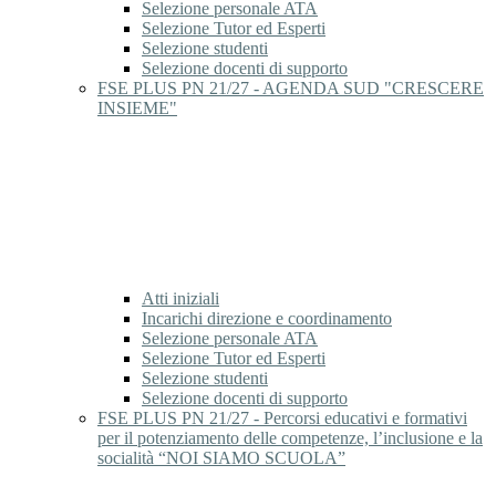
Selezione personale ATA
Selezione Tutor ed Esperti
Selezione studenti
Selezione docenti di supporto
FSE PLUS PN 21/27 - AGENDA SUD "CRESCERE
INSIEME"
Atti iniziali
Incarichi direzione e coordinamento
Selezione personale ATA
Selezione Tutor ed Esperti
Selezione studenti
Selezione docenti di supporto
FSE PLUS PN 21/27 - Percorsi educativi e formativi
per il potenziamento delle competenze, l’inclusione e la
socialità “NOI SIAMO SCUOLA”