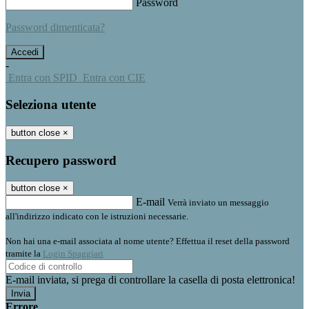
Password
Password dimenticata?
-
Entra con SPID
Entra con CIE
Seleziona utente
button close
×
Recupero password
button close
×
E-mail
Verrà inviato un messaggio
all'indirizzo indicato con le istruzioni necessarie.
Non hai una e-mail associata al nome utente? Effettua il reset della password
tramite la
Login Spaggiari
E-mail inviata, si prega di controllare la casella di posta elettronica!
Errore