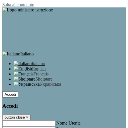
Salta al contenuto
Italiano
Italiano
English
Français
Shqiptare
Українська
Accedi
Accedi
button close
×
Nome Utente