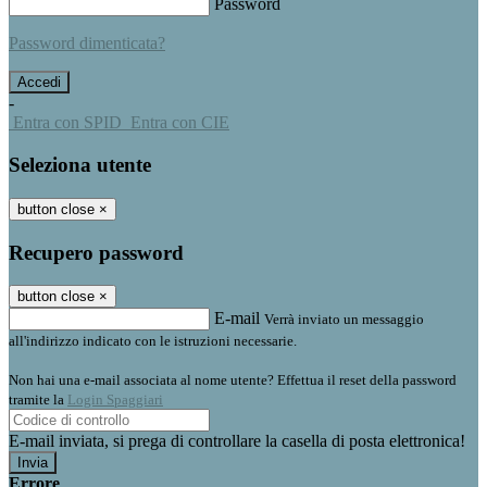
Password
Password dimenticata?
-
Entra con SPID
Entra con CIE
Seleziona utente
button close
×
Recupero password
button close
×
E-mail
Verrà inviato un messaggio
all'indirizzo indicato con le istruzioni necessarie.
Non hai una e-mail associata al nome utente? Effettua il reset della password
tramite la
Login Spaggiari
E-mail inviata, si prega di controllare la casella di posta elettronica!
Errore