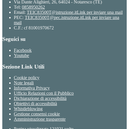
Via Dante Alighieri, 26, 64024 - Notaresco (TE)
Tel:
0858950262
Email:
TEIC83500T@istruzione.it
Link per inviare una mail
PEC:
TEIC83500T@pec.istruzione.it
Link per inviare una
mail
C.F.: cf 81001970672
Seguici su
Facebook
Youtube
Sezione Link Utili
Cookie policy
Note legali
Informativa Privacy
Ufficio Relazioni con il Pubblico
Dichiarazione di accessibilità
Obiettivi di accessibilità
Whistleblowing
Gestione consensi cookie
Amministrazione trasparente
Pagina visualizzata
121921
volte