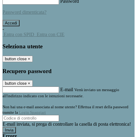
Password
Password dimenticata?
-
Entra con SPID
Entra con CIE
Seleziona utente
button close
×
Recupero password
button close
×
E-mail
Verrà inviato un messaggio
all'indirizzo indicato con le istruzioni necessarie.
Non hai una e-mail associata al nome utente? Effettua il reset della password
tramite la
Login Spaggiari
E-mail inviata, si prega di controllare la casella di posta elettronica!
Errore