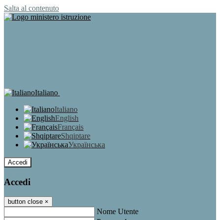
Salta al contenuto
Italiano
Italiano
English
Français
Shqiptare
Українська
Accedi
Accedi
button close
×
Nome Utente