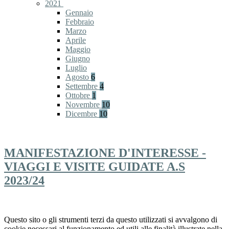
2021
Gennaio
Febbraio
Marzo
Aprile
Maggio
Giugno
Luglio
Agosto
6
Settembre
4
Ottobre
1
Novembre
10
Dicembre
10
MANIFESTAZIONE D'INTERESSE -
VIAGGI E VISITE GUIDATE A.S
2023/24
Questo sito o gli strumenti terzi da questo utilizzati si avvalgono di
cookie necessari al funzionamento ed utili alle finalità illustrate nella