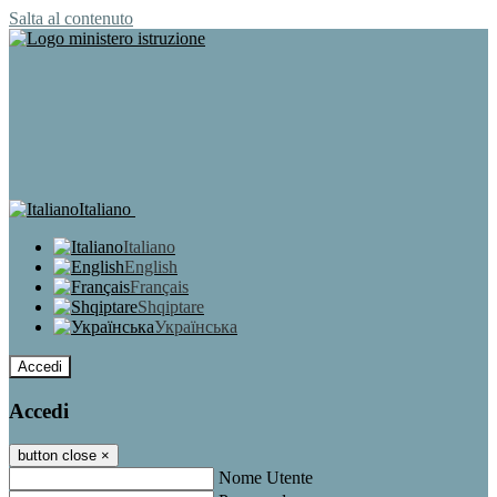
Salta al contenuto
Italiano
Italiano
English
Français
Shqiptare
Українська
Accedi
Accedi
button close
×
Nome Utente