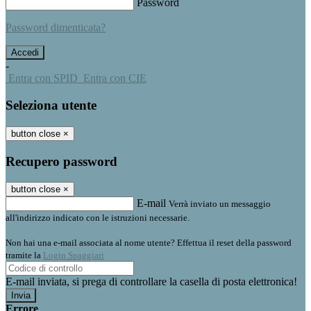
Password
Password dimenticata?
-
Entra con SPID
Entra con CIE
Seleziona utente
button close
×
Recupero password
button close
×
E-mail
Verrà inviato un messaggio
all'indirizzo indicato con le istruzioni necessarie.
Non hai una e-mail associata al nome utente? Effettua il reset della password
tramite la
Login Spaggiari
E-mail inviata, si prega di controllare la casella di posta elettronica!
Errore