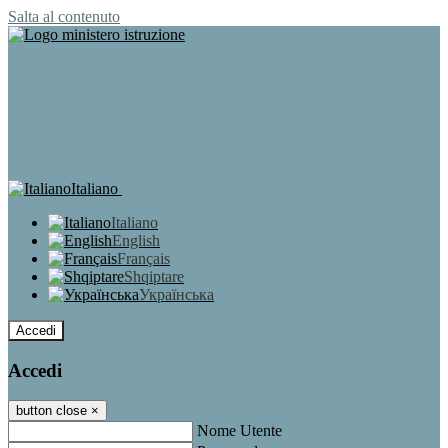
Salta al contenuto
Italiano
Italiano
English
Français
Shqiptare
Українська
Accedi
Accedi
button close
×
Nome Utente