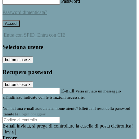
Password
Password dimenticata?
-
Entra con SPID
Entra con CIE
Seleziona utente
button close
×
Recupero password
button close
×
E-mail
Verrà inviato un messaggio
all'indirizzo indicato con le istruzioni necessarie.
Non hai una e-mail associata al nome utente? Effettua il reset della password
tramite la
Login Spaggiari
E-mail inviata, si prega di controllare la casella di posta elettronica!
Errore