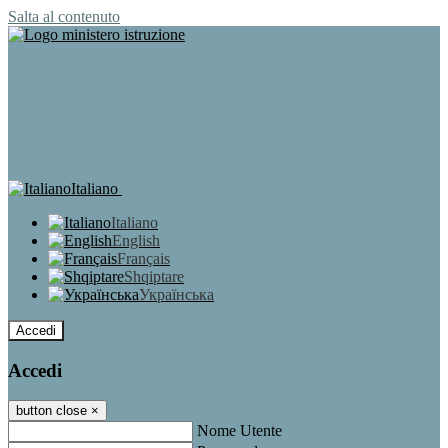
Salta al contenuto
Italiano
Italiano
English
Français
Shqiptare
Українська
Accedi
Accedi
button close
×
Nome Utente