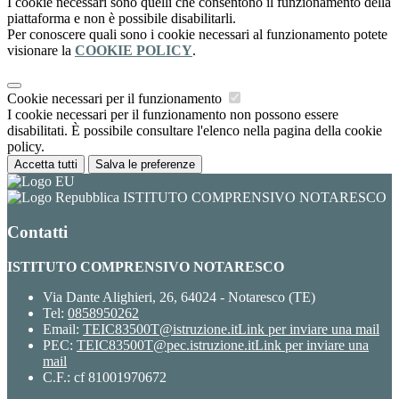
I cookie necessari sono quelli che consentono il funzionamento della
piattaforma e non è possibile disabilitarli.
Per conoscere quali sono i cookie necessari al funzionamento potete
visionare la
COOKIE POLICY
.
Cookie necessari per il funzionamento
I cookie necessari per il funzionamento non possono essere
disabilitati. È possibile consultare l'elenco nella pagina della cookie
policy.
Accetta tutti
Salva le preferenze
ISTITUTO COMPRENSIVO NOTARESCO
Contatti
ISTITUTO COMPRENSIVO NOTARESCO
Via Dante Alighieri, 26, 64024 - Notaresco (TE)
Tel:
0858950262
Email:
TEIC83500T@istruzione.it
Link per inviare una mail
PEC:
TEIC83500T@pec.istruzione.it
Link per inviare una
mail
C.F.: cf 81001970672