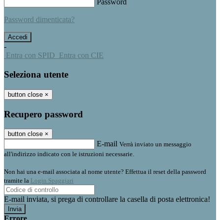
Password
Password dimenticata?
-
Entra con SPID
Entra con CIE
Seleziona utente
button close
×
Recupero password
button close
×
E-mail
Verrà inviato un messaggio
all'indirizzo indicato con le istruzioni necessarie.
Non hai una e-mail associata al nome utente? Effettua il reset della password
tramite la
Login Spaggiari
E-mail inviata, si prega di controllare la casella di posta elettronica!
Errore