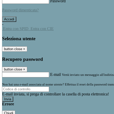
Password
Password dimenticata?
-
Entra con SPID
Entra con CIE
Seleziona utente
button close
×
Recupero password
button close
×
E-mail
Verrà inviato un messaggio all'indirizz
Non hai una e-mail associata al nome utente? Effettua il reset della password tram
E-mail inviata, si prega di controllare la casella di posta elettronica!
Errore
Chiudi