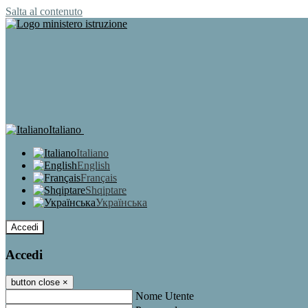
Salta al contenuto
Italiano
Italiano
English
Français
Shqiptare
Українська
Accedi
Accedi
button close
×
Nome Utente