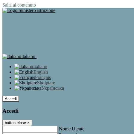
Salta al contenuto
Italiano
Italiano
English
Français
Shqiptare
Українська
Accedi
Accedi
button close
×
Nome Utente