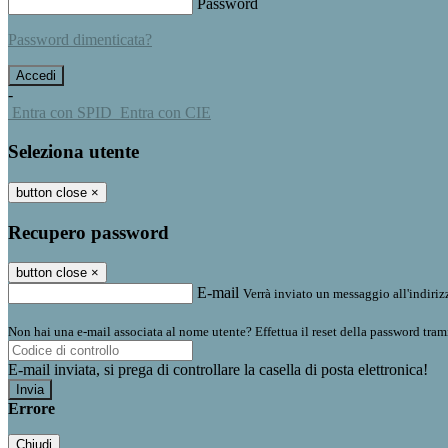
Password
Password dimenticata?
-
Entra con SPID
Entra con CIE
Seleziona utente
button close
×
Recupero password
button close
×
E-mail
Verrà inviato un messaggio all'indirizz
Non hai una e-mail associata al nome utente? Effettua il reset della password tram
E-mail inviata, si prega di controllare la casella di posta elettronica!
Errore
Chiudi