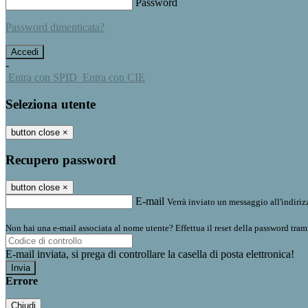
Password
Password dimenticata?
-
Entra con SPID
Entra con CIE
Seleziona utente
button close
×
Recupero password
button close
×
E-mail
Verrà inviato un messaggio all'indirizz
Non hai una e-mail associata al nome utente? Effettua il reset della password tram
E-mail inviata, si prega di controllare la casella di posta elettronica!
Errore
Chiudi