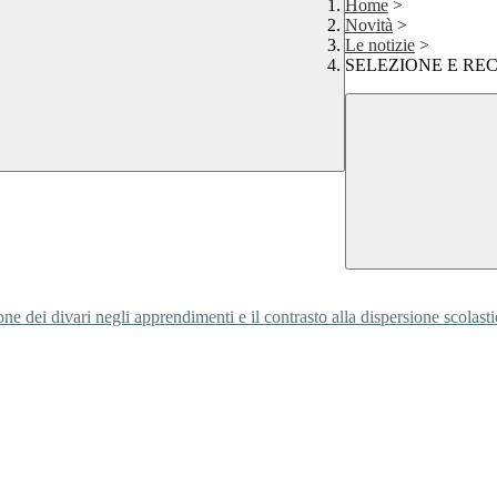
Home
>
Novità
>
Le notizie
>
SELEZIONE E R
ne dei divari negli apprendimenti e il contrasto alla dispersione scolast