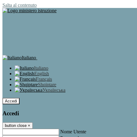
Salta al contenuto
Italiano
Italiano
English
Français
Shqiptare
Українська
Accedi
Accedi
button close
×
Nome Utente