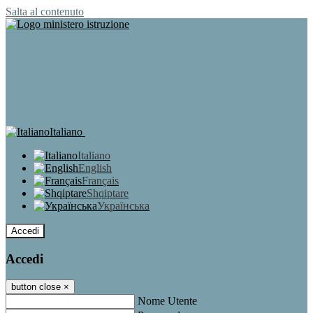
Salta al contenuto
Italiano
Italiano
English
Français
Shqiptare
Українська
Accedi
Accedi
button close
×
Nome Utente