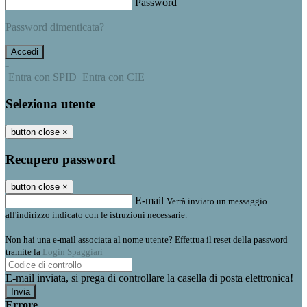
Password
Password dimenticata?
-
Entra con SPID
Entra con CIE
Seleziona utente
button close
×
Recupero password
button close
×
E-mail
Verrà inviato un messaggio
all'indirizzo indicato con le istruzioni necessarie.
Non hai una e-mail associata al nome utente? Effettua il reset della password
tramite la
Login Spaggiari
E-mail inviata, si prega di controllare la casella di posta elettronica!
Errore