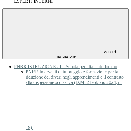
ESPERTI INTERNI
Menu di
navigazione
PNRR ISTRUZIONE - La Scuola per l'Italia di domani
PNRR Interventi di tutoraggio e formazione per la
riduzione dei divari negli apprendimenti e il contrasto
alla dispersione scolastica (D.M. 2 febbraio 2024, n.
19)