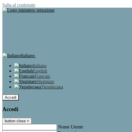
Salta al contenuto
Italiano
Italiano
English
Français
Shqiptare
Українська
Accedi
Accedi
button close
×
Nome Utente