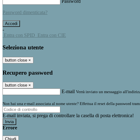
Password
Password dimenticata?
-
Entra con SPID
Entra con CIE
Seleziona utente
button close
×
Recupero password
button close
×
E-mail
Verrà inviato un messaggio all'indirizz
Non hai una e-mail associata al nome utente? Effettua il reset della password tram
E-mail inviata, si prega di controllare la casella di posta elettronica!
Errore
Chiudi