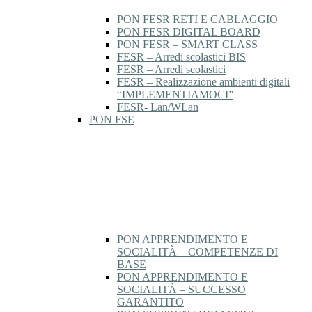
PON FESR RETI E CABLAGGIO
PON FESR DIGITAL BOARD
PON FESR – SMART CLASS
FESR – Arredi scolastici BIS
FESR – Arredi scolastici
FESR – Realizzazione ambienti digitali
“IMPLEMENTIAMOCI”
FESR- Lan/WLan
PON FSE
PON APPRENDIMENTO E
SOCIALITÀ – COMPETENZE DI
BASE
PON APPRENDIMENTO E
SOCIALITÀ – SUCCESSO
GARANTITO