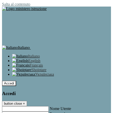
Salta al contenuto
Italiano
Italiano
English
Français
Shqiptare
Українська
Accedi
Accedi
button close
×
Nome Utente