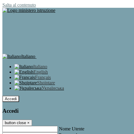
Salta al contenuto
Italiano
Italiano
English
Français
Shqiptare
Українська
Accedi
Accedi
button close
×
Nome Utente