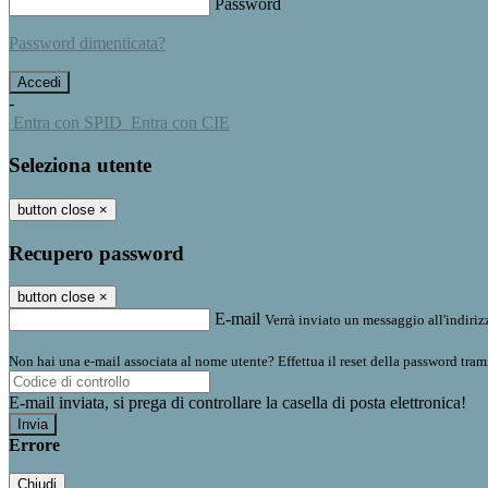
Password
Password dimenticata?
-
Entra con SPID
Entra con CIE
Seleziona utente
button close
×
Recupero password
button close
×
E-mail
Verrà inviato un messaggio all'indirizz
Non hai una e-mail associata al nome utente? Effettua il reset della password tram
E-mail inviata, si prega di controllare la casella di posta elettronica!
Errore
Chiudi