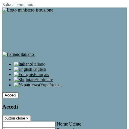
Salta al contenuto
Italiano
Italiano
English
Français
Shqiptare
Українська
Accedi
Accedi
button close
×
Nome Utente