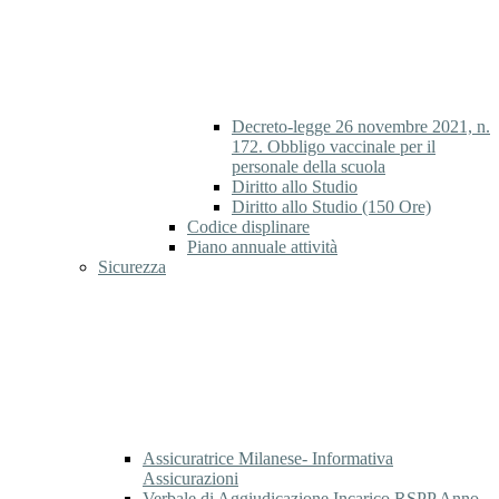
Decreto-legge 26 novembre 2021, n.
172. Obbligo vaccinale per il
personale della scuola
Diritto allo Studio
Diritto allo Studio (150 Ore)
Codice displinare
Piano annuale attività
Sicurezza
Assicuratrice Milanese- Informativa
Assicurazioni
Verbale di Aggiudicazione Incarico RSPP Anno