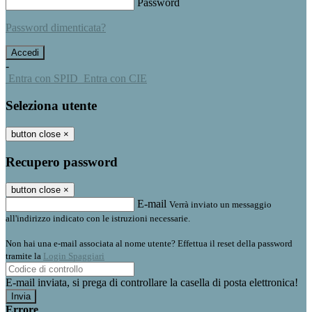
Password
Password dimenticata?
-
Entra con SPID
Entra con CIE
Seleziona utente
button close
×
Recupero password
button close
×
E-mail
Verrà inviato un messaggio
all'indirizzo indicato con le istruzioni necessarie.
Non hai una e-mail associata al nome utente? Effettua il reset della password
tramite la
Login Spaggiari
E-mail inviata, si prega di controllare la casella di posta elettronica!
Errore