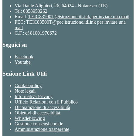
Via Dante Alighieri, 26, 64024 - Notaresco (TE)
Tel:
0858950262
Email:
TEIC83500T@istruzione.it
Link per inviare una mail
PEC:
TEIC83500T@pec.istruzione.it
Link per inviare una
mail
C.F.: cf 81001970672
Seguici su
Facebook
Youtube
Sezione Link Utili
Cookie policy
Note legali
Informativa Privacy
Ufficio Relazioni con il Pubblico
Dichiarazione di accessibilità
Obiettivi di accessibilità
Whistleblowing
Gestione consensi cookie
Amministrazione trasparente