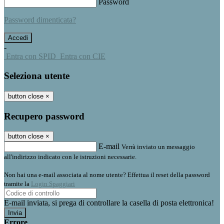
Password
Password dimenticata?
-
Entra con SPID
Entra con CIE
Seleziona utente
button close
×
Recupero password
button close
×
E-mail
Verrà inviato un messaggio
all'indirizzo indicato con le istruzioni necessarie.
Non hai una e-mail associata al nome utente? Effettua il reset della password
tramite la
Login Spaggiari
E-mail inviata, si prega di controllare la casella di posta elettronica!
Errore