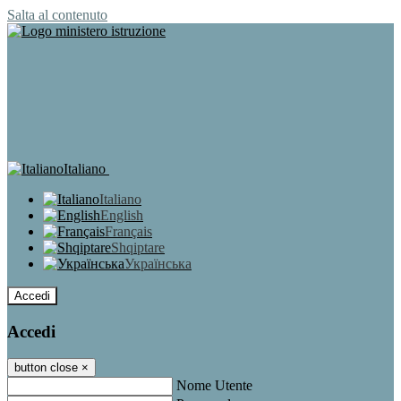
Salta al contenuto
Italiano
Italiano
English
Français
Shqiptare
Українська
Accedi
Accedi
button close
×
Nome Utente