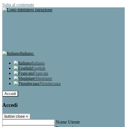
Salta al contenuto
Italiano
Italiano
English
Français
Shqiptare
Українська
Accedi
Accedi
button close
×
Nome Utente