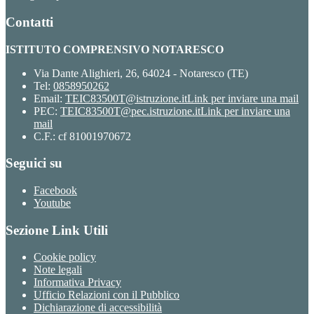
Contatti
ISTITUTO COMPRENSIVO NOTARESCO
Via Dante Alighieri, 26, 64024 - Notaresco (TE)
Tel:
0858950262
Email:
TEIC83500T@istruzione.it
Link per inviare una mail
PEC:
TEIC83500T@pec.istruzione.it
Link per inviare una
mail
C.F.: cf 81001970672
Seguici su
Facebook
Youtube
Sezione Link Utili
Cookie policy
Note legali
Informativa Privacy
Ufficio Relazioni con il Pubblico
Dichiarazione di accessibilità