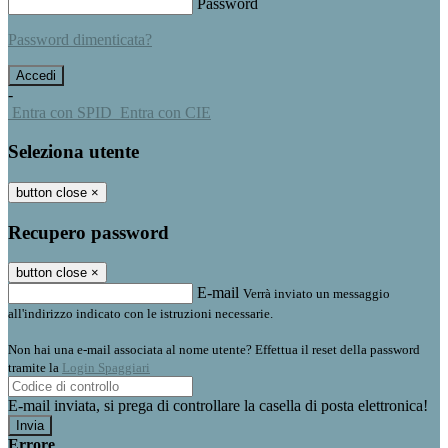
Password
Password dimenticata?
-
Entra con SPID
Entra con CIE
Seleziona utente
button close
×
Recupero password
button close
×
E-mail
Verrà inviato un messaggio
all'indirizzo indicato con le istruzioni necessarie.
Non hai una e-mail associata al nome utente? Effettua il reset della password
tramite la
Login Spaggiari
E-mail inviata, si prega di controllare la casella di posta elettronica!
Errore