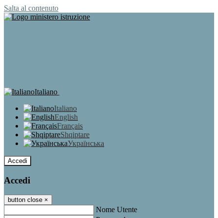
Salta al contenuto
Italiano
Italiano
English
Français
Shqiptare
Українська
Accedi
Accedi
button close
×
Nome Utente