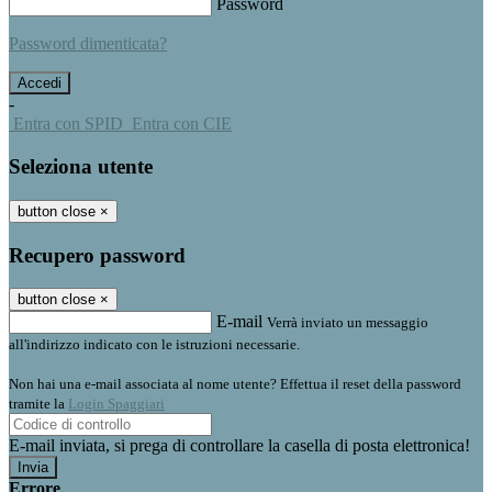
Password
Password dimenticata?
-
Entra con SPID
Entra con CIE
Seleziona utente
button close
×
Recupero password
button close
×
E-mail
Verrà inviato un messaggio
all'indirizzo indicato con le istruzioni necessarie.
Non hai una e-mail associata al nome utente? Effettua il reset della password
tramite la
Login Spaggiari
E-mail inviata, si prega di controllare la casella di posta elettronica!
Errore