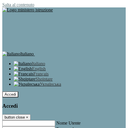
Salta al contenuto
Italiano
Italiano
English
Français
Shqiptare
Українська
Accedi
Accedi
button close
×
Nome Utente