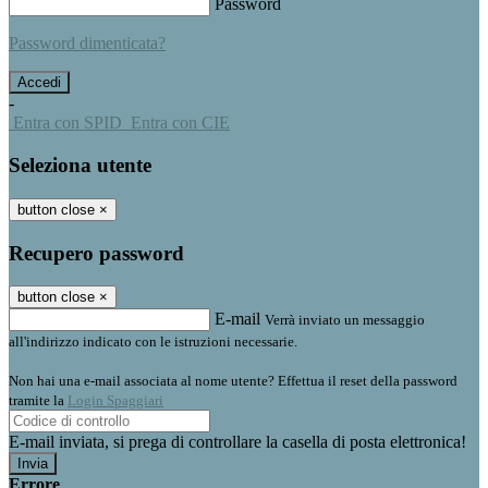
Password
Password dimenticata?
-
Entra con SPID
Entra con CIE
Seleziona utente
button close
×
Recupero password
button close
×
E-mail
Verrà inviato un messaggio
all'indirizzo indicato con le istruzioni necessarie.
Non hai una e-mail associata al nome utente? Effettua il reset della password
tramite la
Login Spaggiari
E-mail inviata, si prega di controllare la casella di posta elettronica!
Errore