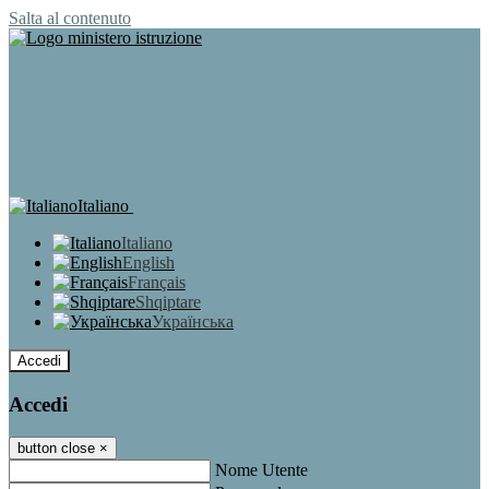
Salta al contenuto
Italiano
Italiano
English
Français
Shqiptare
Українська
Accedi
Accedi
button close
×
Nome Utente