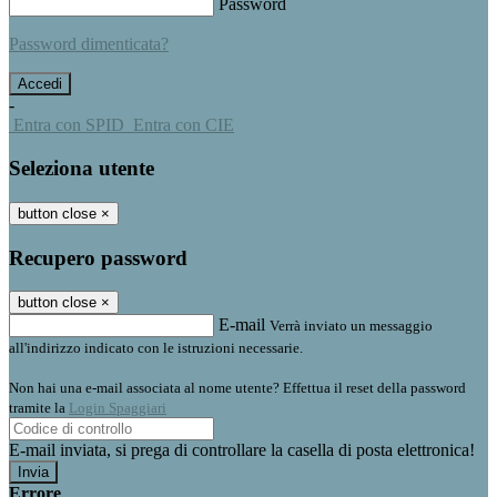
Password
Password dimenticata?
-
Entra con SPID
Entra con CIE
Seleziona utente
button close
×
Recupero password
button close
×
E-mail
Verrà inviato un messaggio
all'indirizzo indicato con le istruzioni necessarie.
Non hai una e-mail associata al nome utente? Effettua il reset della password
tramite la
Login Spaggiari
E-mail inviata, si prega di controllare la casella di posta elettronica!
Errore