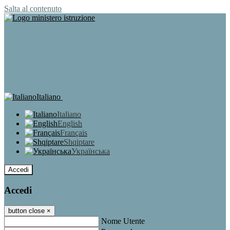
Salta al contenuto
Italiano
Italiano
English
Français
Shqiptare
Українська
Accedi
Accedi
button close
×
Nome Utente