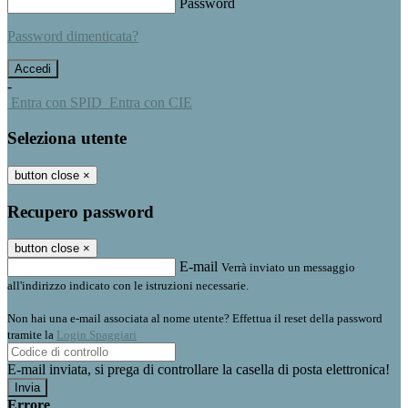
Password
Password dimenticata?
-
Entra con SPID
Entra con CIE
Seleziona utente
button close
×
Recupero password
button close
×
E-mail
Verrà inviato un messaggio
all'indirizzo indicato con le istruzioni necessarie.
Non hai una e-mail associata al nome utente? Effettua il reset della password
tramite la
Login Spaggiari
E-mail inviata, si prega di controllare la casella di posta elettronica!
Errore