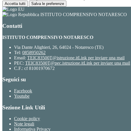
Accetta tutti
Salva le preferenze
ISTITUTO COMPRENSIVO NOTARESCO
Contatti
ISTITUTO COMPRENSIVO NOTARESCO
Via Dante Alighieri, 26, 64024 - Notaresco (TE)
Tel:
0858950262
Email:
TEIC83500T@istruzione.it
Link per inviare una mail
PEC:
TEIC83500T@pec.istruzione.it
Link per inviare una mail
C.F.: cf 81001970672
Seguici su
Facebook
Youtube
Sezione Link Utili
Cookie policy
Note legali
Informativa Privacy