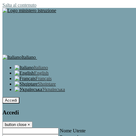
Salta al contenuto
Italiano
Italiano
English
Français
Shqiptare
Українська
Accedi
Accedi
button close
×
Nome Utente