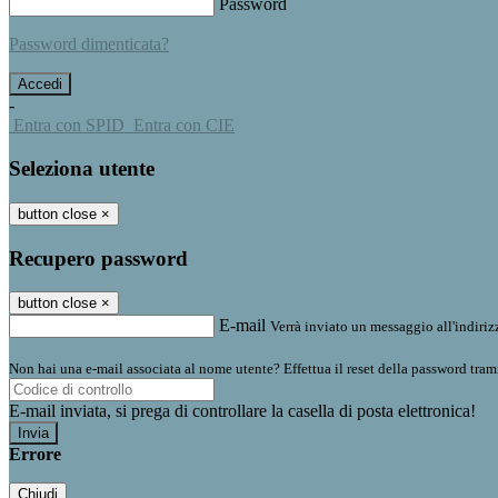
Password
Password dimenticata?
-
Entra con SPID
Entra con CIE
Seleziona utente
button close
×
Recupero password
button close
×
E-mail
Verrà inviato un messaggio all'indirizz
Non hai una e-mail associata al nome utente? Effettua il reset della password tram
E-mail inviata, si prega di controllare la casella di posta elettronica!
Errore
Chiudi