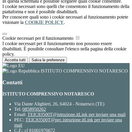
In questa schermata è possibile scegliere quali cookie consentire.
I cookie necessari sono quelli che consentono il funzionamento della
piattaforma e non è possibile disabilitarli.
Per conoscere quali sono i cookie necessari al funzionamento potete
visionare la
COOKIE POLICY
.
Cookie necessari per il funzionamento
I cookie necessari per il funzionamento non possono essere
disabilitati. È possibile consultare l'elenco nella pagina della cookie
policy.
Accetta tutti
Salva le preferenze
ISTITUTO COMPRENSIVO NOTARESCO
Contatti
ISTITUTO COMPRENSIVO NOTARESCO
Via Dante Alighieri, 26, 64024 - Notaresco (TE)
Tel:
0858950262
Email:
TEIC83500T@istruzione.it
Link per inviare una mail
PEC:
TEIC83500T@pec.istruzione.it
Link per inviare una
mail
C.F.: cf 81001970672