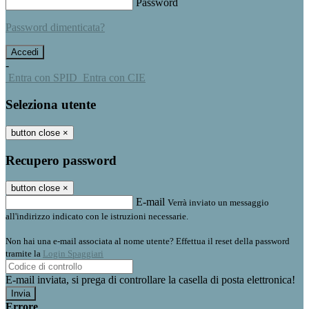
Password
Password dimenticata?
-
Entra con SPID
Entra con CIE
Seleziona utente
button close
×
Recupero password
button close
×
E-mail
Verrà inviato un messaggio
all'indirizzo indicato con le istruzioni necessarie.
Non hai una e-mail associata al nome utente? Effettua il reset della password
tramite la
Login Spaggiari
E-mail inviata, si prega di controllare la casella di posta elettronica!
Errore