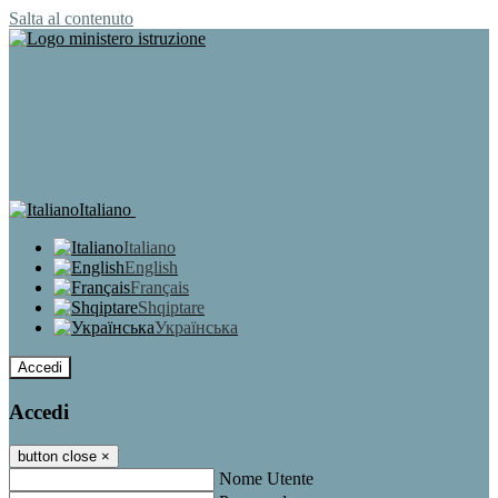
Salta al contenuto
Italiano
Italiano
English
Français
Shqiptare
Українська
Accedi
Accedi
button close
×
Nome Utente