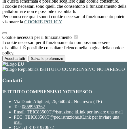
In questa schermata è possibile scegliere quali cookie consentire.
I cookie necessari sono quelli che consentono il funzionamento della
piattaforma e non è possibile disabilitarli.
Per conoscere quali sono i cookie necessari al funzionamento potete
visionare la
COOKIE POLICY
.
Cookie necessari per il funzionamento
I cookie necessari per il funzionamento non possono essere
disabilitati. È possibile consultare l'elenco nella pagina della cookie
policy.
Accetta tutti
Salva le preferenze
ISTITUTO COMPRENSIVO NOTARESCO
Contatti
ISTITUTO COMPRENSIVO NOTARESCO
Via Dante Alighieri, 26, 64024 - Notaresco (TE)
Tel:
0858950262
Email:
TEIC83500T@istruzione.it
Link per inviare una mail
PEC:
TEIC83500T@pec.istruzione.it
Link per inviare una
mail
C.F.: cf 81001970672