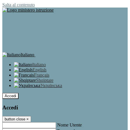
Salta al contenuto
Italiano
Italiano
English
Français
Shqiptare
Українська
Accedi
Accedi
button close
×
Nome Utente