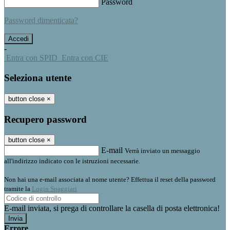
Password
Password dimenticata?
-
Entra con SPID
Entra con CIE
Seleziona utente
button close
×
Recupero password
button close
×
E-mail
Verrà inviato un messaggio
all'indirizzo indicato con le istruzioni necessarie.
Non hai una e-mail associata al nome utente? Effettua il reset della password
tramite la
Login Spaggiari
E-mail inviata, si prega di controllare la casella di posta elettronica!
Errore